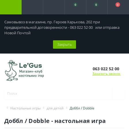
0
0
0
Самовывоз в магазине, пр. Героев Харькова, 202 при
предварительной договоренности - 063 022 52 00 или отправка
Новой Почтой
Закрыть
063 022 52 00
Заказать звонок
Настольные игры
для детей
Доббл / Dobble
Доббл / Dobble - настольная игра