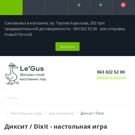
0
0
0
Самовывоз в магазине, пр. Героев Харькова, 202 при
предварительной договоренности - 063 022 52 00 или отправка
Новой Почтой
Закрыть
063 022 52 00
Заказать звонок
Настольные игры
для компании
Диксит / Dixit
Диксит / Dixit - настольная игра