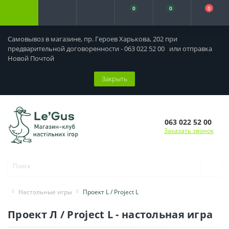
0
0
0
Самовывоз в магазине, пр. Героев Харькова, 202 при
предварительной договоренности - 063 022 52 00 или отправка
Новой Почтой
Закрыть
063 022 52 00
Заказать звонок
Настольные игры
Проект L / Project L
Проект Л / Project L - настольная игра