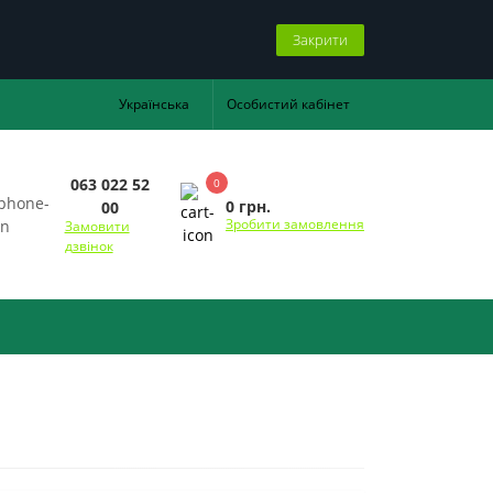
Закрити
Українська
Особистий кабінет
063 022 52
0
0 грн.
00
Зробити замовлення
Замовити
дзвінок