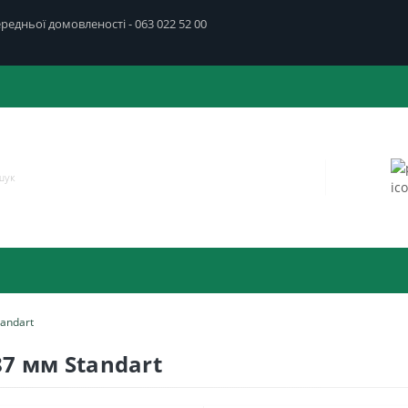
передньої домовленості - 063 022 52 00
andart
7 мм Standart