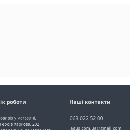
ік роботи
Наші контакти
063 022 52 00
овивіз у магазині,
 Героїв Харкова, 202
legus.com.ua@gmail.com