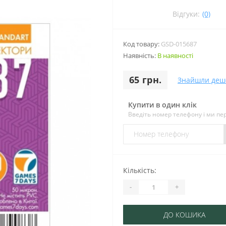
Відгуки:
(0)
Код товару:
GSD-015687
Наявність:
В наявності
65 грн.
Знайшли деш
Купити в один клік
Введіть номер телефону і ми п
Кількість:
-
+
ДО КОШИКА