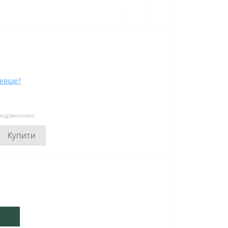
евше?
ередзвонимо
Купити