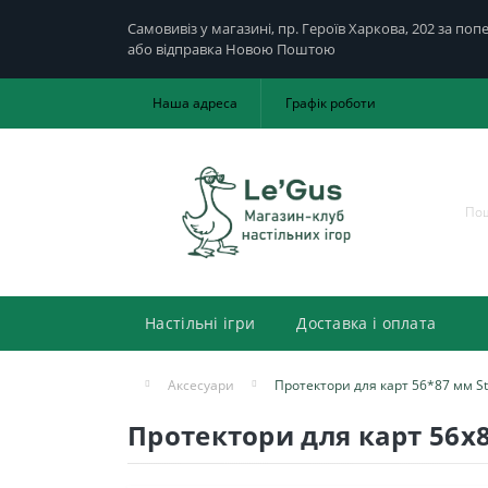
Самовивіз у магазині, пр. Героїв Харкова, 202 за по
або відправка Новою Поштою
Наша адреса
Графік роботи
Настільні ігри
Доставка і оплата
Аксесуари
Протектори для карт 56*87 мм St
Протектори для карт 56х8