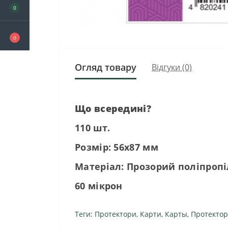
0
0
Огляд товару
Відгуки (0)
Що всередині?
110 шт.
Розмір: 56х87 мм
Матеріал: Прозорий поліпропі
60 мікрон
Теги:
Протектори
,
Карти
,
Карты
,
Протекто