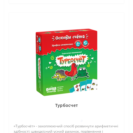
Турбосчет
0
«Турбосчёт» - захоплюючий спосіб розвинути арифметичні
здібності: швидкісний усний рахунок, порівняння і