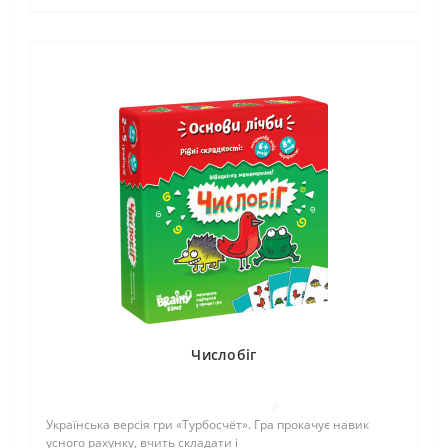
Числобіг
0
Українська версія гри «Турбосчёт». Гра прокачує навик
усного рахунку, вчить складати і