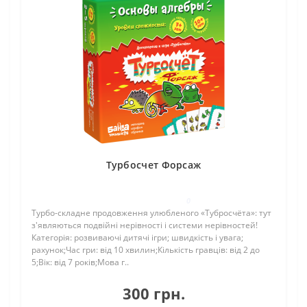
Турбосчет Форсаж
0
Турбо-складне продовження улюбленого «Тубросчёта»: тут
з'являються подвійні нерівності і системи нерівностей!
Категорія: розвиваючі дитячі ігри; швидкість і увага;
рахунок;Час гри: від 10 хвилин;Кількість гравців: від 2 до
5;Вік: від 7 років;Мова г..
300 грн.