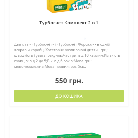
Турбосчет Комплект 2 в 1
0
Два хіта - «Турбосчёт» і «Турбосчёт Форсаж» - в одній
яскравій коробці!Категорія: розвиваючі дитячі ігри;
швидкість і увага; рахунок;Час гри: від 10 хвилин;Кількість
гравців: від 2 до 5;Вік: від 6 років;Мова гри:
мовонезалежна;Мова правил: російсь..
550 грн.
ДО КОШИКА