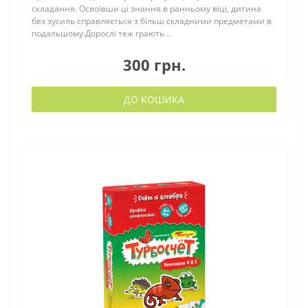
складання. Освоївши ці знання в ранньому віці, дитина
без зусиль справляється з більш складними предметами в
подальшому.Дорослі теж грають ..
300 грн.
ДО КОШИКА