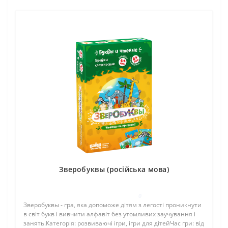
Зверобуквы (російська мова)
0
Зверобуквы - гра, яка допоможе дітям з легості проникнути
в світ букв і вивчити алфавіт без утомливих заучування і
занять.Категорія: розвиваючі ігри, ігри для дітейЧас гри: від