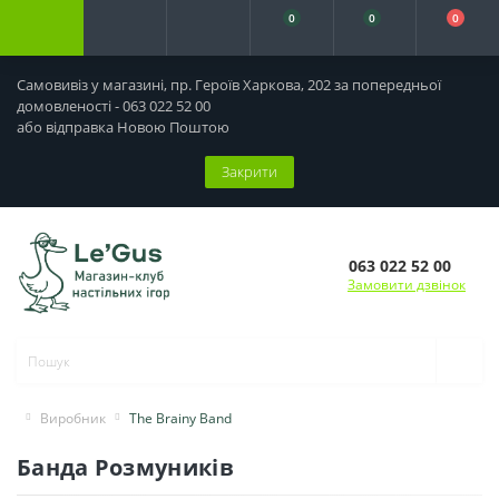
0
0
0
Самовивіз у магазині, пр. Героїв Харкова, 202 за попередньої
домовленості - 063 022 52 00
або відправка Новою Поштою
Закрити
063 022 52 00
Замовити дзвінок
Виробник
The Brainy Band
Банда Розмуників