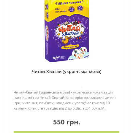
Читай-Хватай (українська мова)
0
Читай-Хватай (українська мова) - українська локалізація
настільної гри Читай-Хватай.Категорія: розвиваючі дитячі
ігри; читання; пам'ять; швидкість; увага;Час гри: від 10
хвилин;Кількість гравців: від 2 до 5;Вік: від 4 років;М..
550 грн.