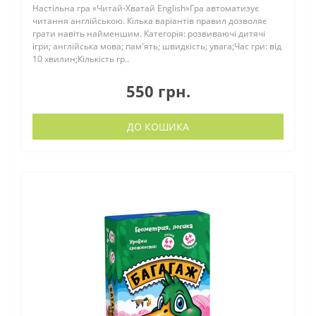
Настільна гра «Читай-Хватай English»Гра автоматизує
читання англійською. Кілька варіантів правил дозволяє
грати навіть найменшим. Категорія: розвиваючі дитячі
ігри; англійська мова; пам'ять; швидкість; увага;Час гри: від
10 хвилин;Кількість гр..
550 грн.
ДО КОШИКА