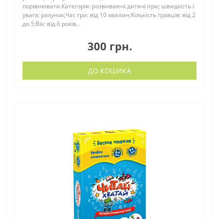
порівнювати.Категорія: розвиваючі дитячі ігри; швидкість і
увага; рахунок;Час гри: від 10 хвилин;Кількість гравців: від 2
до 5;Вік: від 6 років..
300 грн.
ДО КОШИКА