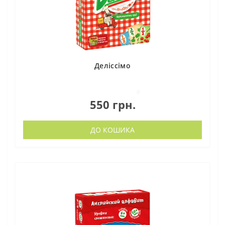
Деліссімо
0
550 грн.
ДО КОШИКА