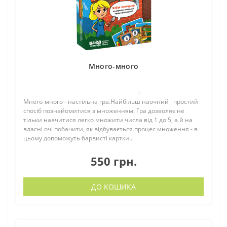
Много-много
0
Много-много - настільна гра.Найбільш наочний і простий
спосіб познайомитися з множенням. Гра дозволяє не
тільки навчитися легко множити числа від 1 до 5, а й на
власні очі побачити, як відбувається процес множення - в
цьому допоможуть барвисті картки..
550 грн.
ДО КОШИКА