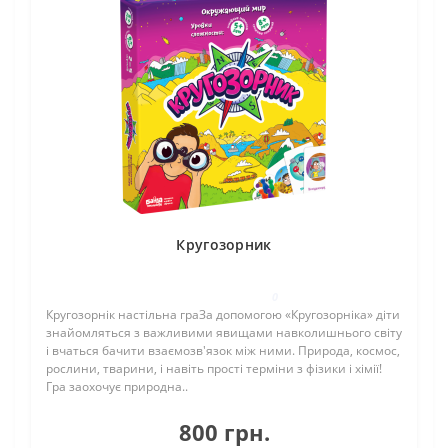
Кругозорник
0
Кругозорнік настільна граЗа допомогою «Кругозорніка» діти
знайомляться з важливими явищами навколишнього світу
і вчаться бачити взаємозв'язок між ними. Природа, космос,
рослини, тварини, і навіть прості терміни з фізики і хімії!
Гра заохочує природна..
800 грн.