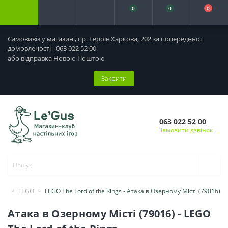
0
0
0
Самовивіз у магазині, пр. Героїв Харкова, 202 за попередньої
домовленості - 063 022 52 00
або відправка Новою Поштою
Закрити
063 022 52 00
Замовити дзвінок
LEGO
LEGO The Lord of the Rings - Атака в Озерному Місті (79016)
Атака в Озерному Місті (79016) - LEGO