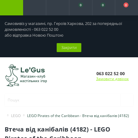
0
0
0
Самовивіз у магазині, пр. Героїв Харкова, 202 за попередньої
домовленості - 063 022 52 00
або відправка Новою Поштою
Закрити
063 022 52 00
Замовити дзвінок
LEGO
LEGO Pirates of the Caribbean - Втеча від канібалів (4182)
Втеча від канібалів (4182) - LEGO