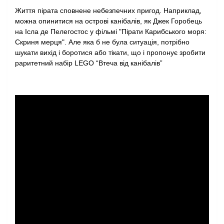
Життя пірата сповнене небезпечних пригод. Наприклад,
можна опинитися на острові канібалів, як Джек Горобець
на Ісла де Пелегостос у фільмі "Пірати Карибського моря:
Скриня мерця". Але яка б не була ситуація, потрібно
шукати вихід і боротися або тікати, що і пропонує зробити
раритетний набір LEGO “Втеча від канібалів”