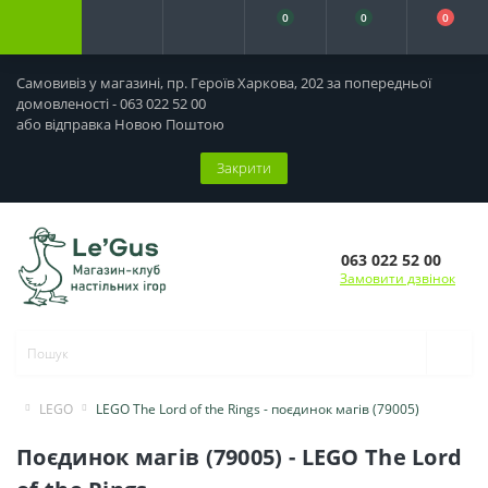
0
0
0
Самовивіз у магазині, пр. Героїв Харкова, 202 за попередньої
домовленості - 063 022 52 00
або відправка Новою Поштою
Закрити
063 022 52 00
Замовити дзвінок
LEGO
LEGO The Lord of the Rings - поєдинок магів (79005)
Поєдинок магів (79005) - LEGO The Lord