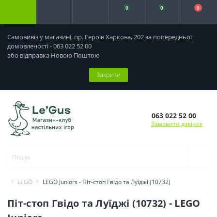
0
0
0
Самовивіз у магазині, пр. Героїв Харкова, 202 за попередньої
домовленості - 063 022 52 00
або відправка Новою Поштою
Закрити
063 022 52 00
Замовити дзвінок
LEGO
LEGO Juniors - Піт-стоп Гвідо та Луїджі (10732)
Піт-стоп Гвідо та Луїджі (10732) - LEGO