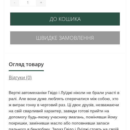
-
+
ДО КОШИКА
ШВИДКЕ ЗАМОВЛЕННЯ
Огляд товару
Відгуки (0)
Верткі автомеханіки Гвідо і Луїджі ніколи не брали участі в
ралі. Але вони дуже люблять сперечатися між собою, хто
ж виграє гонку в черговий раз. Ці двоє друзів, незважаючи
на свій сварливий характер, завжди готові прийти на
допомогу будь-якому учаснику змагань, помінявши йому
покришки, замінивши масло або поповнивши запаси
пального в бензобаку. Зараз Гвідо і Луїджі стоять на своїй