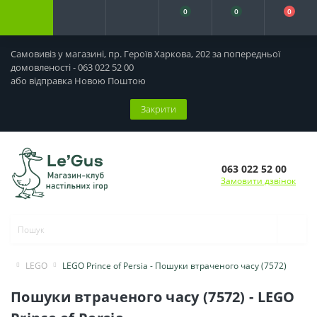
0
0
0
Самовивіз у магазині, пр. Героїв Харкова, 202 за попередньої
домовленості - 063 022 52 00
або відправка Новою Поштою
Закрити
063 022 52 00
Замовити дзвінок
LEGO
LEGO Prince of Persia - Пошуки втраченого часу (7572)
Пошуки втраченого часу (7572) - LEGO