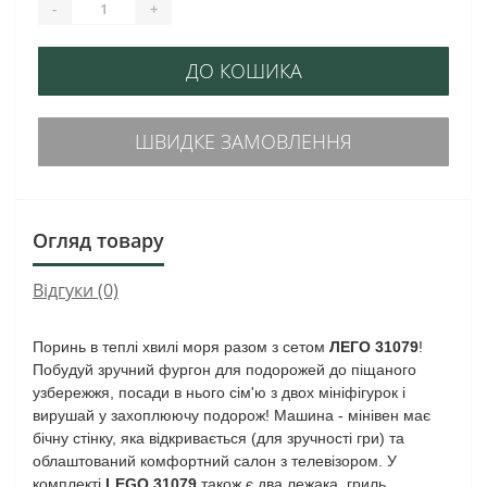
-
+
ДО КОШИКА
ШВИДКЕ ЗАМОВЛЕННЯ
Огляд товару
Відгуки (0)
Поринь в теплі хвилі моря разом з сетом
ЛЕГО 31079
!
Побудуй зручний фургон для подорожей до піщаного
узбережжя, посади в нього сім'ю з двох мініфігурок і
вирушай у захоплюючу подорож! Машина - мінівен має
бічну стінку, яка відкривається (для зручності гри) та
облаштований комфортний салон з телевізором. У
комплекті
LEGO 31079
також є два лежака, гриль,