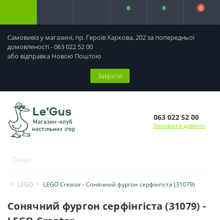
0
0
0
Самовивіз у магазині, пр. Героїв Харкова, 202 за попередньої
домовленості - 063 022 52 00
або відправка Новою Поштою
Закрити
063 022 52 00
Замовити дзвінок
LEGO
LEGO Creator - Сонячний фургон серфінгіста (31079)
Сонячний фургон серфінгіста (31079) -