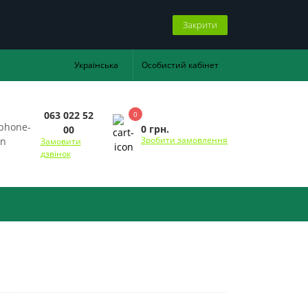
Закрити
Українська
Особистий кабінет
063 022 52
0
0 грн.
00
Зробити замовлення
Замовити
дзвінок