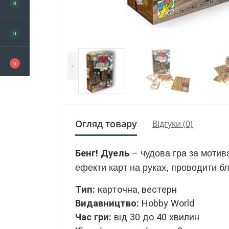
0
0
0
<
Огляд товару
Відгуки (0)
Бенг! Дуель
–
чудова гра за мотив
ефекти карт на руках, проводити бл
Тип:
карточна, вестерн
Видавництво:
Hobby World
Час гри:
від 30 до 40 хвилин