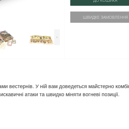
ДО КОШИКА
ШВИДКЕ ЗАМОВЛЕННЯ
>
ами вестернів. У ній вам доведеться майстерно комб
искавичні атаки та швидко міняти вогневі позиції.