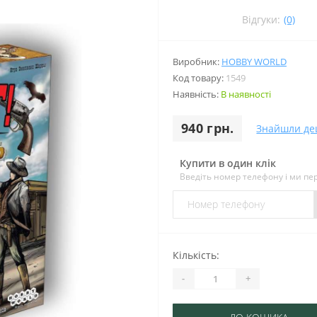
Відгуки:
(0)
Виробник:
HOBBY WORLD
Код товару:
1549
Наявність:
В наявності
940 грн.
Знайшли д
Купити в один клік
Введіть номер телефону і ми п
Кількість:
-
+