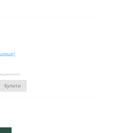
ешевше?
ередзвонимо
Купити