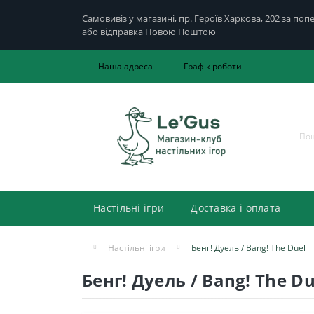
Самовивіз у магазині, пр. Героїв Харкова, 202 за по
або відправка Новою Поштою
Наша адреса
Графік роботи
Настільні ігри
Доставка і оплата
Настільні ігри
Бенг! Дуель / Bang! The Duel
Бенг! Дуель / Bang! The Du