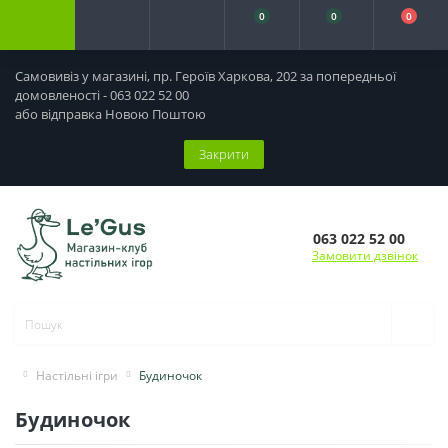
0
0
0
Самовивіз у магазині, пр. Героїв Харкова, 202 за попередньої
домовленості - 063 022 52 00
або відправка Новою Поштою
Закрити
063 022 52 00
Замовити дзвінок
Настільні ігри
Будиночок
Будиночок