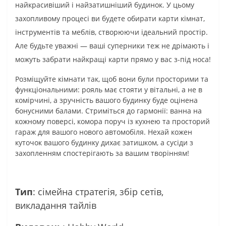
найкрасивіший і найзатишніший будинок. У цьому
захопливому процесі ви будете обирати карти кімнат,
інструментів та меблів, створюючи ідеальний простір.
Але будьте уважні — ваші суперники теж не дрімають і
можуть забрати найкращі карти прямо у вас з-під носа!
Розміщуйте кімнати так, щоб вони були просторими та
функціональними: рояль має стояти у вітальні, а не в
комірчині, а зручність вашого будинку буде оцінена
бонусними балами. Стриміться до гармонії: ванна на
кожному поверсі, комора поруч із кухнею та просторий
гараж для вашого нового автомобіля. Нехай кожен
куточок вашого будинку дихає затишком, а сусіди з
захопленням спостерігають за вашим творінням!
Тип
: сімейна стратегія, збір сетів,
викладання тайлів