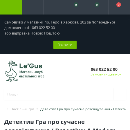
0
0
0
Самовивіз у магазині, пр. Героїв Харкова, 202 за попередньої
домовленості - 063 022 52 00
або відправка Новою Поштою
Закрити
063 022 52 00
Замовити дзвінок
Настільні ігри
Детектив Гра про сучасне розслідування / Detectiv
Детектив Гра про сучасне