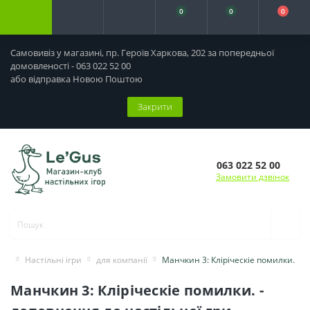
0
0
0
Самовивіз у магазині, пр. Героїв Харкова, 202 за попередньої
домовленості - 063 022 52 00
або відправка Новою Поштою
Закрити
063 022 52 00
Замовити дзвінок
Настільні ігри
для компанії
Манчкин 3: Кліріческіе помилки.
Манчкин 3: Кліріческіе помилки. -