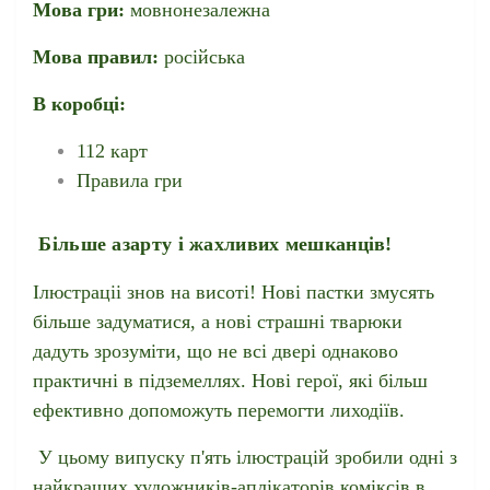
Мова гри:
мовнонезалежна
Мова правил:
російська
В коробці:
112 карт
Правила гри
Більше азарту і жахливих мешканців!
Ілюстраціі знов на висоті! Нові пастки змусять
більше задуматися, а нові страшні тварюки
дадуть зрозуміти, що не всі двері однаково
практичні в підземеллях. Нові герої, які більш
ефективно допоможуть перемогти лиходіїв.
У цьому випуску п'ять ілюстрацій зробили одні з
найкращих художників-аплікаторів коміксів в