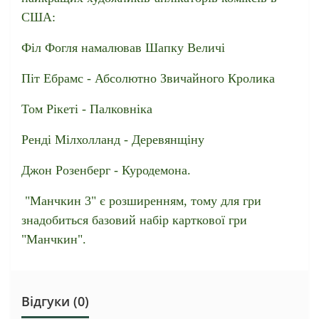
США:
Філ Фогля намалював Шапку Величі
Піт Ебрамс - Абсолютно Звичайного Кролика
Том Рікеті - Палковніка
Ренді Мілхолланд - Деревянщіну
Джон Розенберг - Куродемона.
"Манчкин 3" є розширенням, тому для гри
знадобиться базовий набір карткової гри
"Манчкин".
Відгуки (0)