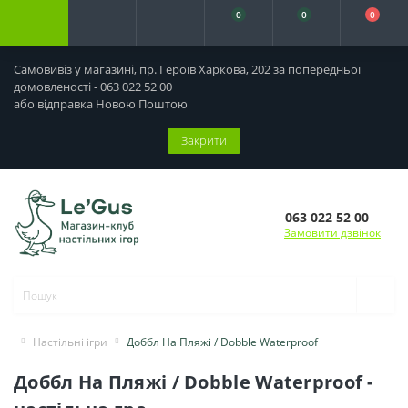
0
0
0
Самовивіз у магазині, пр. Героїв Харкова, 202 за попередньої
домовленості - 063 022 52 00
або відправка Новою Поштою
Закрити
063 022 52 00
Замовити дзвінок
Настільні ігри
Доббл На Пляжі / Dobble Waterproof
Доббл На Пляжі / Dobble Waterproof -