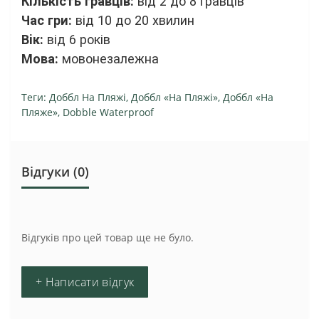
Кiлькiсть гравцiв:
від 2 до 8 гравців
Час гри:
від 10 до 20 хвилин
Вiк:
від 6 років
Мова:
мовонезалежна
Теги:
Доббл На Пляжі
,
Доббл «На Пляжі»
,
Доббл «На
Пляже»
,
Dobble Waterproof
Відгуки (0)
Відгуків про цей товар ще не було.
+ Написати відгук