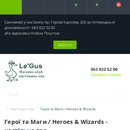
0
0
0
Самовивіз у магазині, пр. Героїв Харкова, 202 за попередньої
домовленості - 063 022 52 00
або відправка Новою Поштою
Закрити
063 022 52 00
Замовити дзвінок
Настільні ігри
Герої та Маги / Heroes & Wizards
Герої та Маги / Heroes & Wizards -