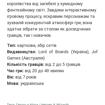
королівства від загибелі у кумедному
фентезійному світі. Завдяки інтерактивному
ігровому процесу, яскравим персонажам та
зухвалій конкурентній атмосфері гри, вона
здатна зібрати за столом як досвідчених
гравців, так і новачків.
Тип:
карткова, збір сетів
Видавництво:
Lord of Boards (Україна), Jof
Games (Австралія)
Кiлькiсть гравцiв:
від 2 до 5 гравців
Час гри:
від 20 до 40 хвилин
Вiк:
від 7 років
Мова:
укрраїнська
Теги:
Герои и Маги / Heroes & Wizards