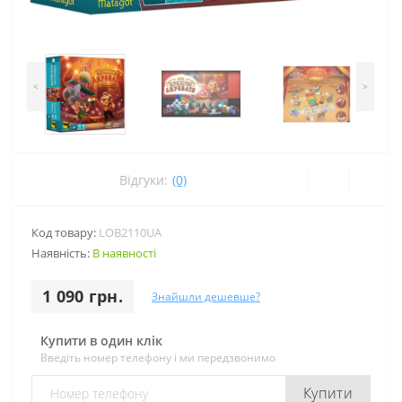
<
>
Відгуки:
(0)
Код товару:
LOB2110UA
Наявність:
В наявності
1 090 грн.
Знайшли дешевше?
Купити в один клік
Введіть номер телефону і ми передзвонимо
Купити