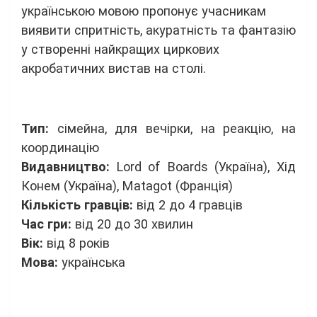
українською мовою пропонує учасникам
виявити спритність, акуратність та фантазію
у створенні найкращих циркових
акробатичних вистав на столі.
Тип:
сімейна, для вечірки, на реакцію, на
координацію
Видавництво:
Lord of Boards (Україна), Хід
Конем (Україна), Matagot (Франція)
Кiлькiсть гравцiв:
від 2 до 4 гравців
Час гри:
від 20 до 30 хвилин
Вiк:
від 8 років
Мова:
українська