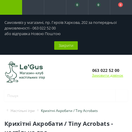
0
0
0
Самовивіз у магазині, пр. Героїв Харкова, 202 за попередньої
домовленості - 063 022 52 00
або відправка Новою Поштою
Закрити
063 022 52 00
Замовити дзвінок
Настільні ігри
Крихітні Акробати / Tiny Acrobats
Крихітні Акробати / Tiny Acrobats -