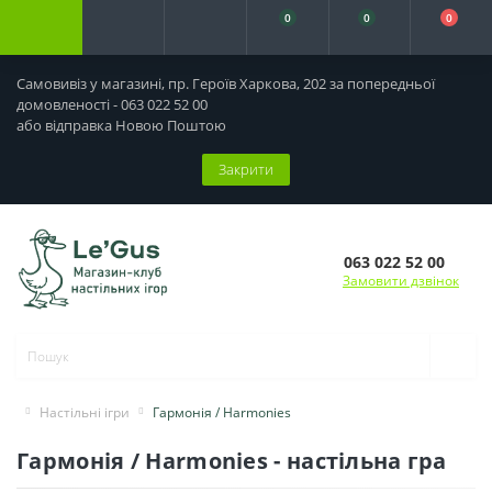
0
0
0
Самовивіз у магазині, пр. Героїв Харкова, 202 за попередньої
домовленості - 063 022 52 00
або відправка Новою Поштою
Закрити
063 022 52 00
Замовити дзвінок
Настільні ігри
Гармонія / Harmonies
Гармонія / Harmonies - настільна гра