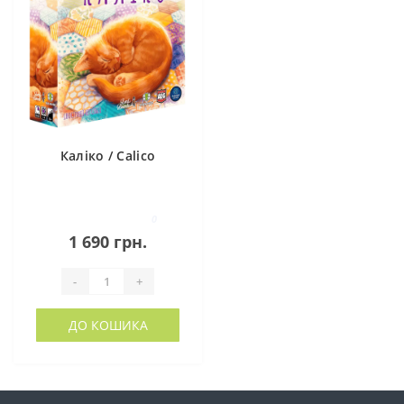
Каліко / Calico
0
1 690 грн.
-
+
ДО КОШИКА