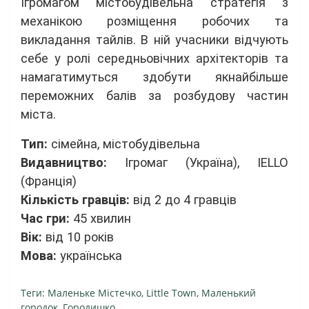
Ігромагом містобудівельна стратегія з
механікою розміщення робочих та
викладання тайлів. В ній учасники відчують
себе у ролі середньовічних архітекторів та
намагатимуться здобути якнайбільше
переможних балів за розбудову частин
міста.
Тип:
сімейна, містобудівельна
Видавництво:
Ігромаг (Україна), IELLO
(Франція)
Кiлькiсть гравцiв:
від 2 до 4 гравців
Час гри:
45 хвилин
Вiк:
від 10 років
Мова:
українська
Теги:
Маленьке Містечко
,
Little Town
,
Маленький
городок
,
Городишко