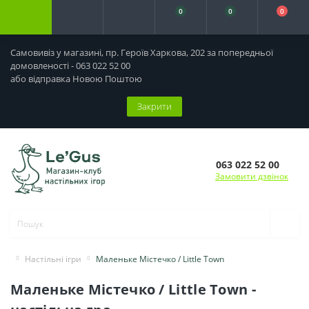
0
0
0
Самовивіз у магазині, пр. Героїв Харкова, 202 за попередньої
домовленості - 063 022 52 00
або відправка Новою Поштою
Закрити
063 022 52 00
Замовити дзвінок
Настільні ігри
Маленьке Містечко / Little Town
Маленьке Містечко / Little Town -