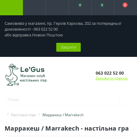
0
0
0
Самовивіз у магазині, пр. Героїв Харкова, 202 за попередньої
домовленості - 063 022 52 00
або відправка Новою Поштою
Закрити
063 022 52 00
Замовити дзвінок
Настільні ігри
Марракеш / Marrakech
Марракеш / Marrakech - настільна гра