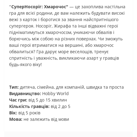
"
СуперНосоріг: Хмарочос"
— це захоплива настільна
гра для всієї родини, де вам належить будувати високі
вежі з карток і боротися за звання найспритнішого
супергероя. Носоріг, Жирафа та інші відважні герої
підніматимуться хмарочосом, уникаючи обвалів і
борючись між собою на різних поверхах. Чи зможуть
ваші герої втриматися на вершині, або хмарочос
обвалиться? Гра дарує море веселощів, тренує
спритність і уважність, викликаючи азарт у гравців
будь-якого віку!
Тип:
дитяча, сімейна, для компаній, швидка та проста
Видавництво:
Hobby World
Час гри:
від 5 до 15 хвилин
Кількість гравців:
від 2 до 5
Вік:
від 5 років
Мова:
не залежить від мови