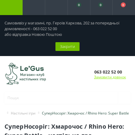
0
0
0
Самовивіз у магазині, пр. Героїв Харкова, 202 за попередньої
домовленості - 063 022 52 00
або відправка Новою Поштою
Закрити
063 022 52 00
Замовити дзвінок
Настільні ігри
СуперНосоріг: Хмарочос / Rhino Hero: Super Battle
СуперНосоріг: Хмарочос / Rhino Hero: