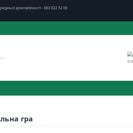
передньої домовленості - 063 022 52 00
ільна гра