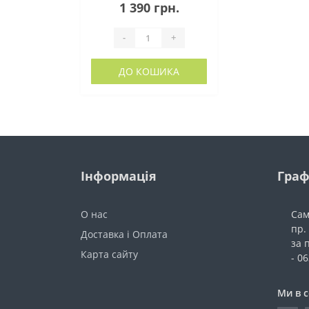
1 390 грн.
-
+
ДО КОШИКА
Інформація
Граф
О нас
Сам
пр.
Доставка і Оплата
за 
Карта сайту
- 0
Ми в 