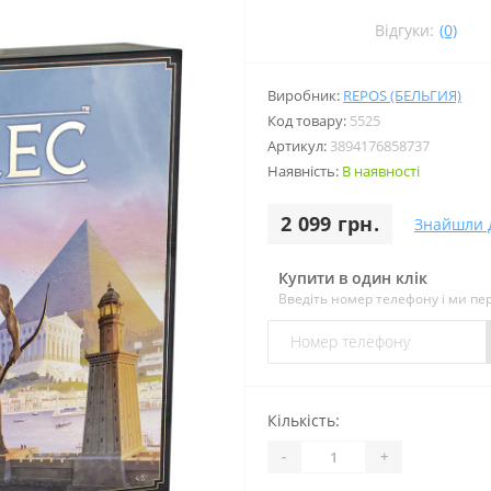
Відгуки:
(0)
Виробник:
REPOS (БЕЛЬГИЯ)
Код товару:
5525
Артикул:
3894176858737
Наявність:
В наявності
2 099 грн.
Знайшли 
Купити в один клік
Введіть номер телефону і ми п
Кількість:
-
+