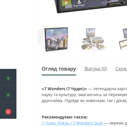
<
Огляд товару
Відгуки (0)
Схож
0
«7 Wonders (7 Чудес)»
— легендарна картко
науку та культуру, змагаючись за переможн
0
даунтайму. Підійде як новачкам, так і досв
0
Рекомендуємо також:
7 Чудес Дуель / 7 Wonders Duel
— окрема дв