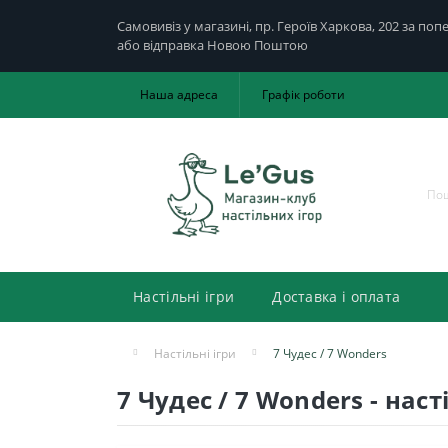
Самовивіз у магазині, пр. Героїв Харкова, 202 за по
або відправка Новою Поштою
Наша адреса
Графік роботи
Настільні ігри
Доставка і оплата
Настільні ігри
7 Чудес / 7 Wonders
7 Чудес / 7 Wonders - наст