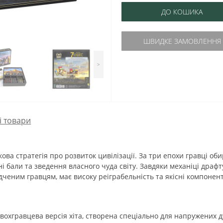
ДО КОШИКА
ШВИДКЕ ЗАМОВЛЕННЯ
>
і товари
ва стратегія про розвиток цивілізації. За три епохи гравці оби
і бали та зведення власного чуда світу. Завдяки механіці драф
ідченим гравцям, має високу реіграбельність та якісні компонен
охгравцева версія хіта, створена спеціально для напружених 