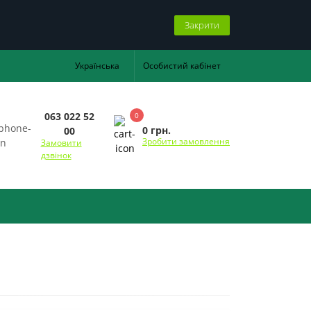
Закрити
Українська
Особистий кабінет
063 022 52
0
0 грн.
00
Зробити замовлення
Замовити
дзвінок