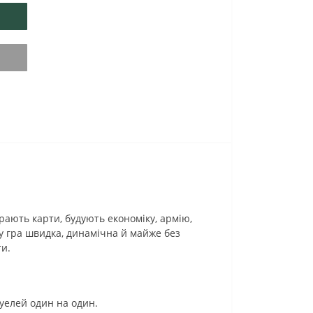
рають карти, будують економіку, армію,
ту гра швидка, динамічна й майже без
ти.
дуелей один на один.