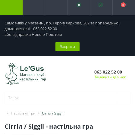
0
0
0
Самовивіз у магазині, пр. Героїв Харкова, 202 за попередньої
домовленості - 063 022 52 00
або відправка Новою Поштою
Закрити
063 022 52 00
Замовити дзвінок
Настільні ігри
Сіггіл / Siggil
Сіггіл / Siggil - настільна гра