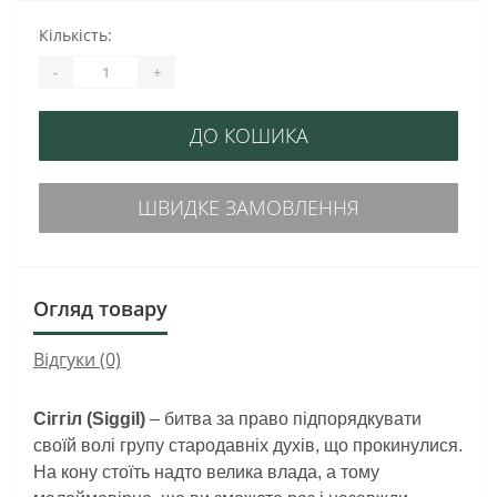
Кількість:
-
+
ДО КОШИКА
ШВИДКЕ ЗАМОВЛЕННЯ
Огляд товару
Відгуки (0)
Сіггіл (Siggil)
– битва за право підпорядкувати
своїй волі групу стародавніх духів, що прокинулися.
На кону стоїть надто велика влада, а тому