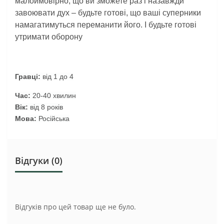
малоймовірно, що ви зможете раз і назавжди
завоювати дух – будьте готові, що ваші суперники
намагатимуться переманити його. І будьте готові
утримати оборону
Гравці:
від 1 до 4
Час:
20-40 хвилин
Вік:
від 8 років
Мова:
Російська
Відгуки (0)
Відгуків про цей товар ще не було.