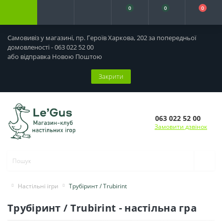
0
0
0
Самовивіз у магазині, пр. Героїв Харкова, 202 за попередньої
домовленості - 063 022 52 00
або відправка Новою Поштою
Закрити
063 022 52 00
Замовити дзвінок
Настільні ігри
Трубіринт / Trubirint
Трубіринт / Trubirint - настільна гра