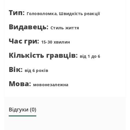
Тип
:
Головоломка
, Швидкість реакції
Видавець
:
Стиль життя
Час гри
:
15-30 хвилин
Кількість гравців
:
від 1 до 6
Вік
:
від 6 років
Мова
:
мовонезалежна
Відгуки (0)